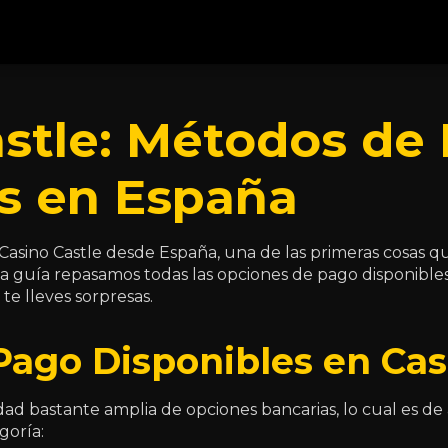
stle: Métodos de
s en España
Casino Castle desde España, una de las primeras cosas q
ta guía repasamos todas las opciones de pago disponibles
te lleves sorpresas.
ago Disponibles en Cas
dad bastante amplia de opciones bancarias, lo cual es d
goría: