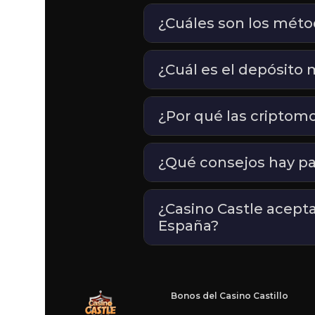
¿Cuáles son los méto
Casino Castle ofrece tarjeta
Neteller, PayPal, Paysafecar
¿Cuál es el depósito 
bancarias (transferencia ba
El depósito mínimo que acti
de 25 EUR antes de poder so
¿Por qué las criptomo
hasta un 300% en bonos más 
tragamonedas.
Las criptomonedas se proces
Además, Casino Castle ofre
¿Qué consejos hay para
depósitos desde 15 EUR en c
Tether.
Para agilizar los cobros se r
a mano el DNI o pasaporte y 
¿Casino Castle acepta
considerar las criptomonedas
España?
pendientes.
Sí, Casino Castle acepta eur
funciona directamente desde
ninguna aplicación para ges
Bonos del Casino Castillo