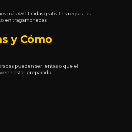
 más 450 tiradas gratis. Los requisitos
ito en tragamonedas.
as y Cómo
iradas pueden ser lentas o que el
nviene estar preparado.