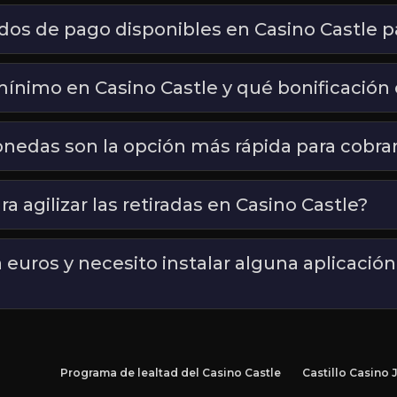
dos de pago disponibles en Casino Castle 
s (Visa, Mastercard, American Express, Diners Club, Discov
d), criptomonedas (Bitcoin, Litecoin, Ethereum, Bitcoin C
mínimo en Casino Castle y qué bonificación
ncaria, Bank Wire, cheque y Person2Person).
va el bono de bienvenida es de 25 EUR. Además, es nece
licitar cualquier retirada. El paquete de bienvenida cub
nedas son la opción más rápida para cobrar
450 tiradas gratis, con requisitos de apuesta de 30x so
an más rápido que los métodos tradicionales como tarjet
ce una promoción mensual exclusiva para usuarios cryp
 agilizar las retiradas en Casino Castle?
riptomonedas, y hay cinco opciones disponibles: Bitcoin, 
ecomienda: completar la verificación de identidad antes de
un justificante de domicilio reciente, usar el mismo méto
 euros y necesito instalar alguna aplicació
 si la velocidad es prioritaria, y revisar que no haya bon
os, lo que evita comisiones por conversión de divisa par
 el navegador, tanto en ordenador como en móvil, por l
tionar pagos o jugar.
Programa de lealtad del Casino Castle
Castillo Casino 