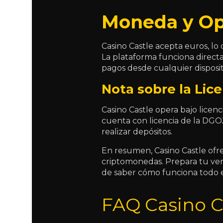
Moneda y Op
Casino Castle acepta euros, lo 
La plataforma funciona direct
pagos desde cualquier dispositi
Nota sobre la Lice
Casino Castle opera bajo licen
cuenta con licencia de la DGO
realizar depósitos.
En resumen, Casino Castle ofr
criptomonedas. Prepara tu veri
de saber cómo funciona todo e
FAQ Casino C