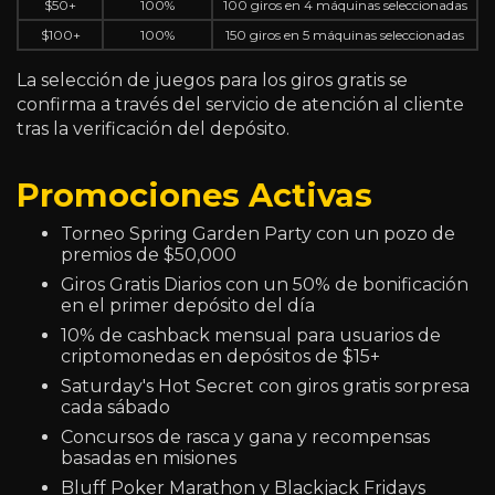
$50+
100%
100 giros en 4 máquinas seleccionadas
$100+
100%
150 giros en 5 máquinas seleccionadas
La selección de juegos para los giros gratis se
confirma a través del servicio de atención al cliente
tras la verificación del depósito.
Promociones Activas
Torneo Spring Garden Party con un pozo de
premios de $50,000
Giros Gratis Diarios con un 50% de bonificación
en el primer depósito del día
10% de cashback mensual para usuarios de
criptomonedas en depósitos de $15+
Saturday's Hot Secret con giros gratis sorpresa
cada sábado
Concursos de rasca y gana y recompensas
basadas en misiones
Bluff Poker Marathon y Blackjack Fridays