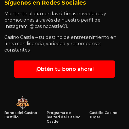
Síguenos en Redes Sociales
Mantente al día con las últimas novedades y
promociones a través de nuestro perfil de
Instagram: @casinocastle01.
Casino Castle – tu destino de entretenimiento en
línea con licencia, variedad y recompensas
constantes.
¡Obtén tu bono ahora!
Bonos del Casino
Programa de
Castillo Casino
Castillo
lealtad del Casino
Jugar
Castle