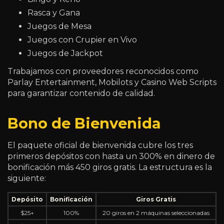
Rasca y Gana
Juegos de Mesa
Juegos con Crupier en Vivo
Juegos de Jackpot
Trabajamos con proveedores reconocidos como
Parlay Entertainment, Mobilots y Casino Web Scripts
para garantizar contenido de calidad.
Bono de Bienvenida
El paquete oficial de bienvenida cubre los tres
primeros depósitos con hasta un 300% en dinero de
bonificación más 450 giros gratis. La estructura es la
siguiente:
Depósito
Bonificación
Giros Gratis
$25+
100%
20 giros en 2 máquinas seleccionadas